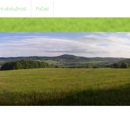
ní obslužnost
Počasí