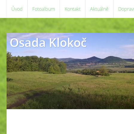
Úvod
Fotoalbum
Kontakt
Aktuálně
Doprav
Osada Klokoč