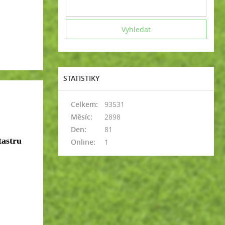
STATISTIKY
Celkem:
93531
Měsíc:
2898
Den:
81
tastru
Online:
1