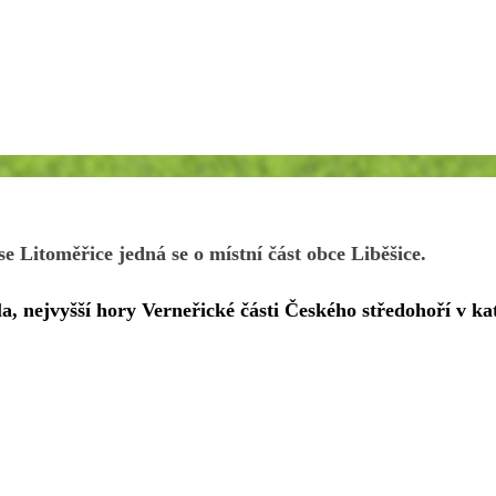
 Litoměřice jedná se o místní část obce Liběšice.
, nejvyšší hory Verneřické části Českého středohoří v ka