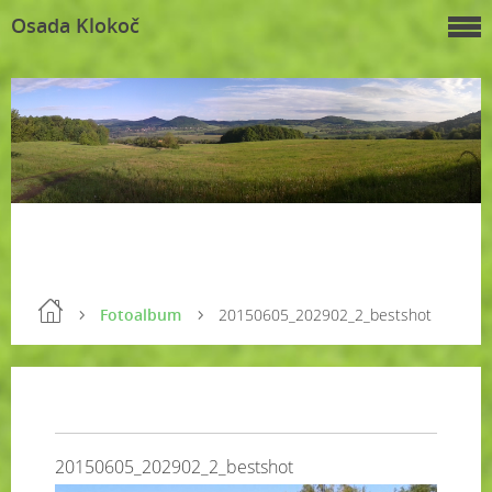
Osada Klokoč
Fotoalbum
20150605_202902_2_bestshot
20150605_202902_2_bestshot