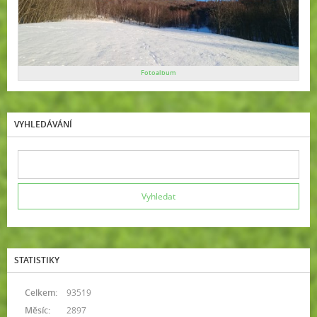
Fotoalbum
VYHLEDÁVÁNÍ
STATISTIKY
Celkem:
93519
Měsíc:
2897